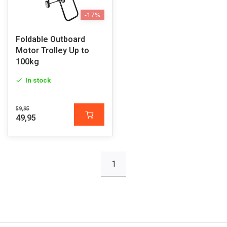
-17%
Foldable Outboard
Motor Trolley Up to
100kg
In stock
59,95
49,95
1