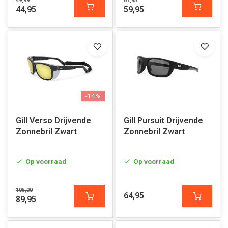
49,99
67,95
44,95
59,95
-14%
Gill Verso Drijvende
Gill Pursuit Drijvende
Zonnebril Zwart
Zonnebril Zwart
Op voorraad
Op voorraad
105,00
64,95
89,95