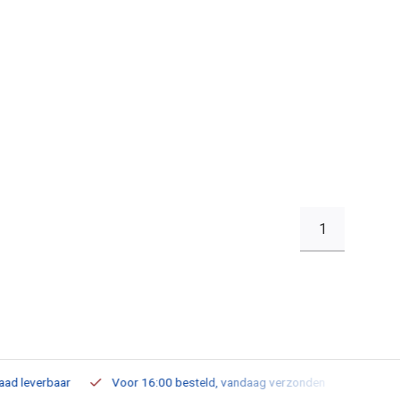
1
leverbaar
Voor 16:00 besteld, vandaag verzonden
Gratis verz