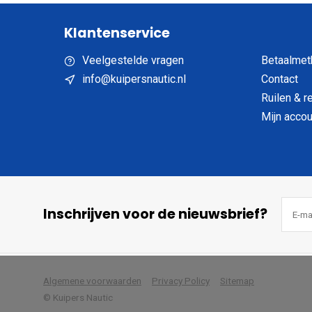
Klantenservice
Veelgestelde vragen
Betaalmet
info@kuipersnautic.nl
Contact
Ruilen & r
Mijn accou
Inschrijven voor de nieuwsbrief?
            Wij slaan cookies 
Algemene voorwaarden
Privacy Policy
Sitemap
© Kuipers Nautic