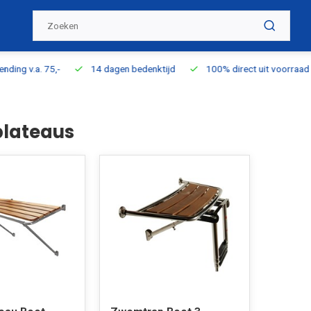
ding v.a. 75,-
14 dagen bedenktijd
100% direct uit voorraad l
lateaus