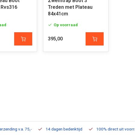
eau Boot
Zwemtrap Boot 3
 Rvs316
Treden met Plateau
84x41cm
aad
Op voorraad
395,00
ding v.a. 75,-
14 dagen bedenktijd
100% direct uit voorraad 