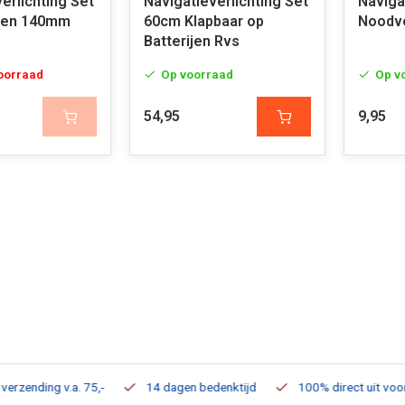
erlichting Set
Navigatieverlichting Set
Naviga
ijen 140mm
60cm Klapbaar op
Noodve
Batterijen Rvs
voorraad
Op voorraad
Op v
54,95
9,95
ding v.a. 75,-
14 dagen bedenktijd
100% direct uit voorraad 