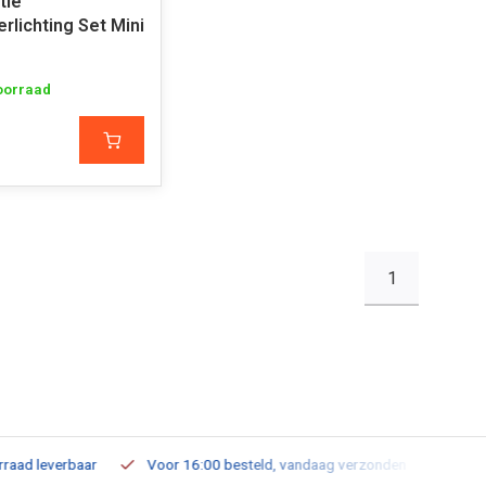
tie
rlichting Set Mini
oorraad
1
leverbaar
Voor 16:00 besteld, vandaag verzonden
Gratis verz