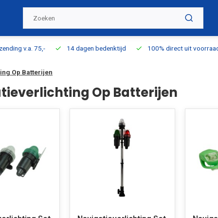
ding v.a. 75,-
14 dagen bedenktijd
100% direct uit voorraad l
ing Op Batterijen
tieverlichting Op Batterijen