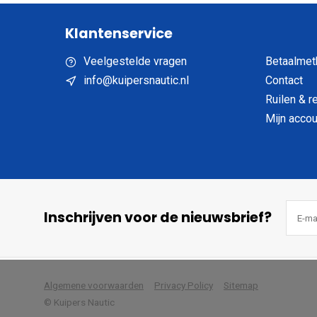
Klantenservice
Veelgestelde vragen
Betaalmet
info@kuipersnautic.nl
Contact
Ruilen & r
Mijn accou
Inschrijven voor de nieuwsbrief?
            Wij slaan cookies 
Algemene voorwaarden
Privacy Policy
Sitemap
© Kuipers Nautic