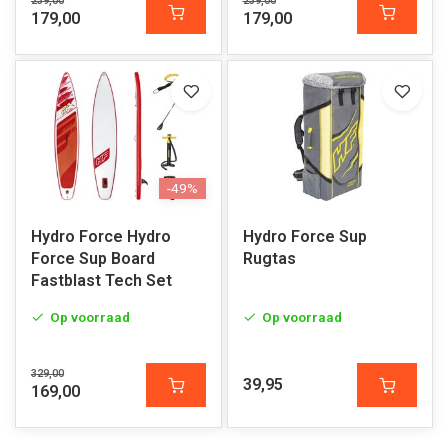
239,00
239,00
179,00
179,00
-49%
Hydro Force Hydro
Hydro Force Sup
Force Sup Board
Rugtas
Fastblast Tech Set
Op voorraad
Op voorraad
329,00
39,95
169,00