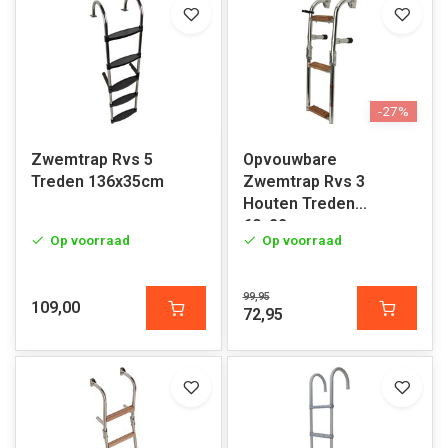
-27%
Zwemtrap Rvs 5
Opvouwbare
Treden 136x35cm
Zwemtrap Rvs 3
Houten Treden
60x22cm
Op voorraad
Op voorraad
99,95
109,00
72,95