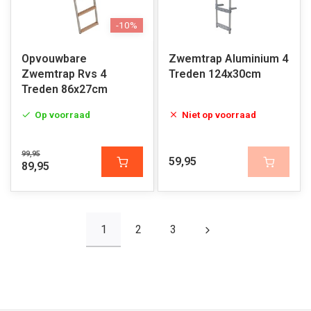
-10%
Opvouwbare
Zwemtrap Aluminium 4
Zwemtrap Rvs 4
Treden 124x30cm
Treden 86x27cm
Op voorraad
Niet op voorraad
99,95
59,95
89,95
1
2
3