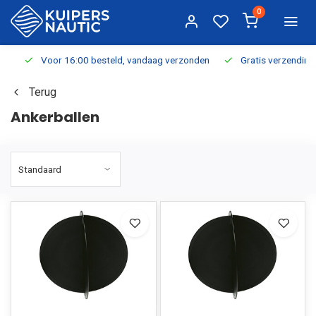
0
Voor 16:00 besteld, vandaag verzonden
Gratis verzending v.a.
Terug
Ankerballen