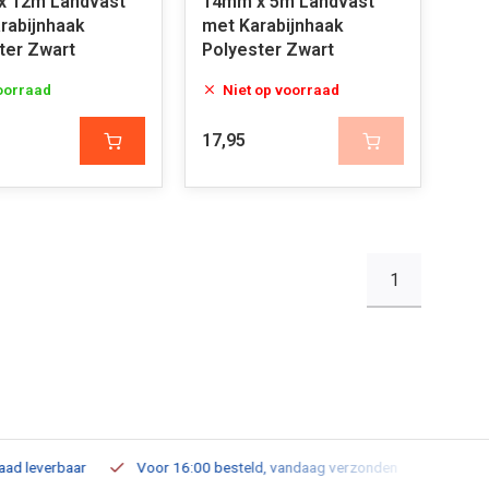
x 12m Landvast
14mm x 5m Landvast
rabijnhaak
met Karabijnhaak
ter Zwart
Polyester Zwart
oorraad
Niet op voorraad
17,95
1
leverbaar
Voor 16:00 besteld, vandaag verzonden
Gratis verz