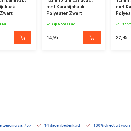
2m Landvast
12mm x 5m Landvast
12mm 
ijnhaak
met Karabijnhaak
met Ka
 Zwart
Polyester Zwart
Polyes
aad
Op voorraad
Op v
14,95
22,95
ding v.a. 75,-
14 dagen bedenktijd
100% direct uit voorraad 