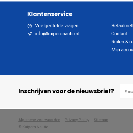
Klantenservice
Veelgestelde vragen
Betaalmet
info@kuipersnautic.nl
Contact
Ruilen & r
Mijn accou
Inschrijven voor de nieuwsbrief?
            Wij slaan cookies 
Algemene voorwaarden
Privacy Policy
Sitemap
© Kuipers Nautic