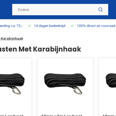
ding v.a. 75,-
14 dagen bedenktijd
100% direct uit voorraad l
 Karabijnhaak
sten Met Karabijnhaak