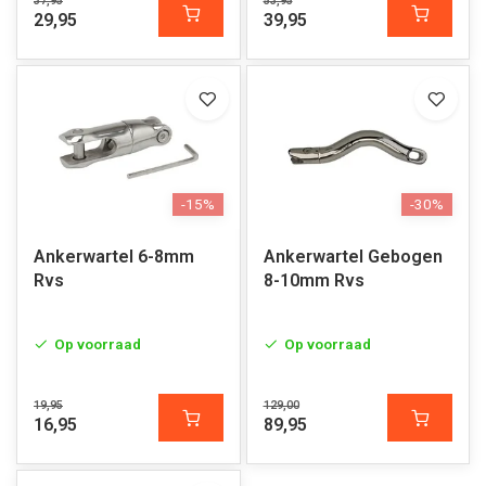
37,95
53,95
29,95
39,95
-15%
-30%
Ankerwartel 6-8mm
Ankerwartel Gebogen
Rvs
8-10mm Rvs
Op voorraad
Op voorraad
19,95
129,00
16,95
89,95