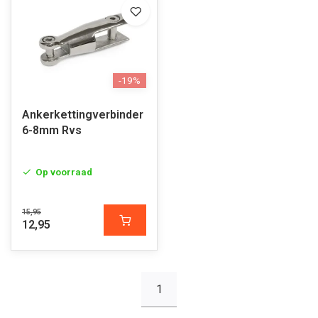
-19%
Ankerkettingverbinder
6-8mm Rvs
Op voorraad
15,95
12,95
1