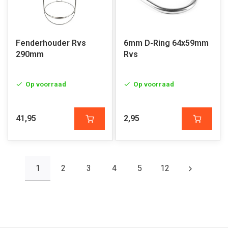
Fenderhouder Rvs
6mm D-Ring 64x59mm
290mm
Rvs
Op voorraad
Op voorraad
41,95
2,95
1
2
3
4
5
12