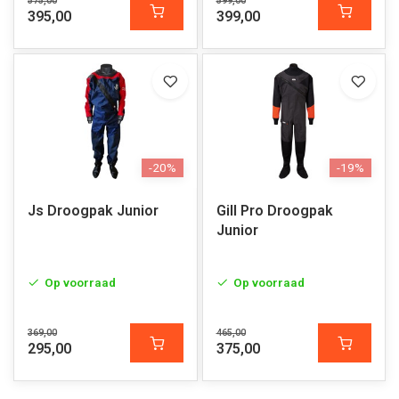
575,00
599,00
395,00
399,00
-20%
-19%
Js Droogpak Junior
Gill Pro Droogpak
Junior
Op voorraad
Op voorraad
369,00
465,00
295,00
375,00