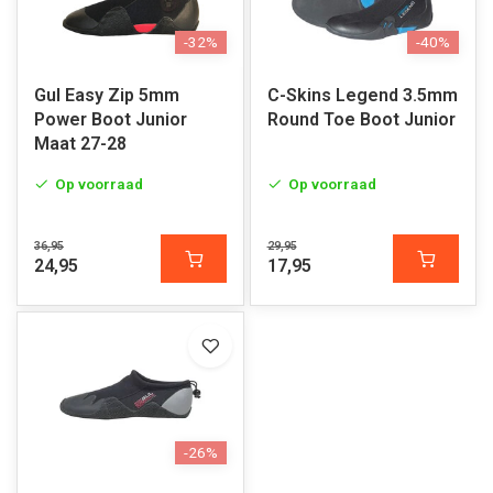
-32%
-40%
Gul Easy Zip 5mm
C-Skins Legend 3.5mm
Power Boot Junior
Round Toe Boot Junior
Maat 27-28
Op voorraad
Op voorraad
36,95
29,95
24,95
17,95
-26%