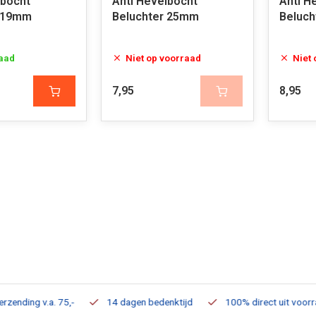
lbocht
Anti Hevelbocht
Anti H
r 19mm
Beluchter 25mm
Beluc
aad
Niet op voorraad
Niet
7,95
8,95
ding v.a. 75,-
14 dagen bedenktijd
100% direct uit voorraad 