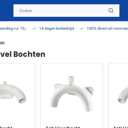
ding v.a. 75,-
14 dagen bedenktijd
100% direct uit voorraad l
ten
evel Bochten