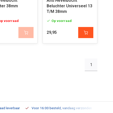
evelbocht
Anti Hevelbocht
hter 38mm
Beluchter Universeel 13
T/M 38mm
 op voorraad
Op voorraad
29,95
1
leverbaar
Voor 16:00 besteld, vandaag verzonden
Gratis verz