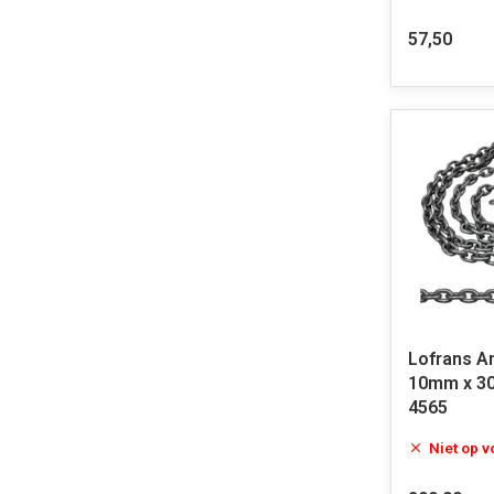
57,50
Lofrans A
10mm x 30
4565
Niet op 