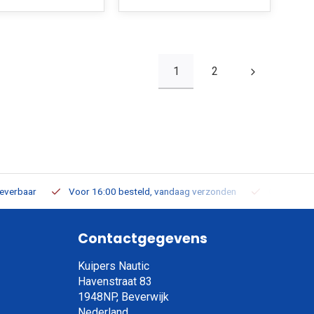
1
2
leverbaar
Voor 16:00 besteld, vandaag verzonden
Gratis verz
Contactgegevens
Kuipers Nautic
Havenstraat 83
1948NP, Beverwijk
Nederland