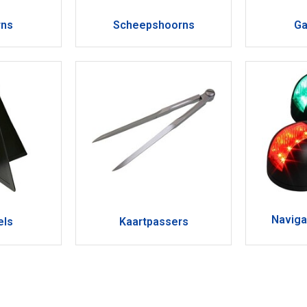
rns
Scheepshoorns
Ga
Naviga
els
Kaartpassers