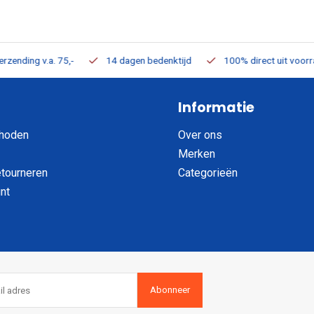
ding v.a. 75,-
14 dagen bedenktijd
100% direct uit voorraad 
Informatie
hoden
Over ons
Merken
etourneren
Categorieën
nt
Abonneer