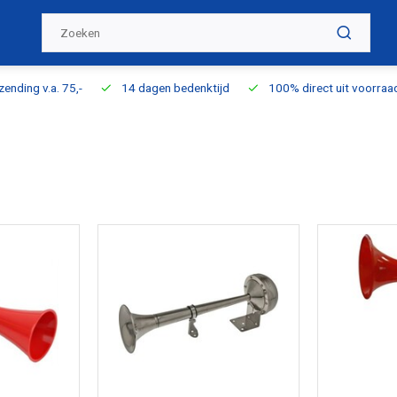
ding v.a. 75,-
14 dagen bedenktijd
100% direct uit voorraad l