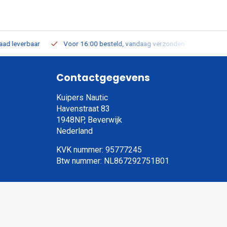
leverbaar
Voor 16:00 besteld, vandaag verzonden
Gratis verz
Contactgegevens
Kuipers Nautic
Havenstraat 83
1948NP, Beverwijk
Nederland
KVK nummer: 95777245
Btw nummer: NL867292751B01