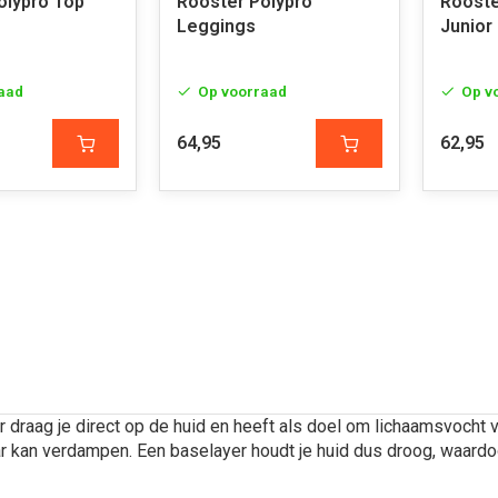
olypro Top
Rooster Polypro
Rooste
Leggings
Junior
aad
Op voorraad
Op v
64,95
62,95
 draag je direct op de huid en heeft als doel om lichaamsvocht v
r kan verdampen. Een baselayer houdt je huid dus droog, waardoo