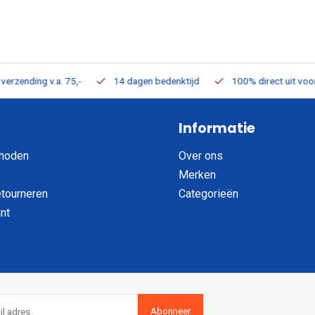
ding v.a. 75,-
14 dagen bedenktijd
100% direct uit voorraad 
Informatie
hoden
Over ons
Merken
etourneren
Categorieën
nt
Abonneer