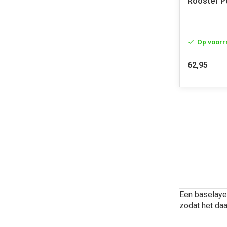
Rooster P
Op voorr
62,95
Een baselayer
zodat het daa