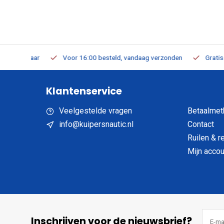
verbaar
Voor 16:00 besteld, vandaag verzonden
Gratis verzen
Klantenservice
Veelgestelde vragen
Betaalmet
info@kuipersnautic.nl
Contact
Ruilen & r
Mijn accou
Inschrijven voor de nieuwsbrief?