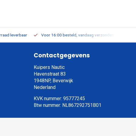
leverbaar
Voor 16:00 besteld, vandaag verzonden
Gratis verz
Contactgegevens
Kuipers Nautic
Havenstraat 83
1948NP, Beverwijk
Nederland
KVK nummer: 95777245
Btw nummer: NL867292751B01