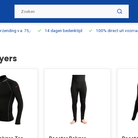
ding v.a. 75,-
14 dagen bedenktijd
100% direct uit voorraad l
yers