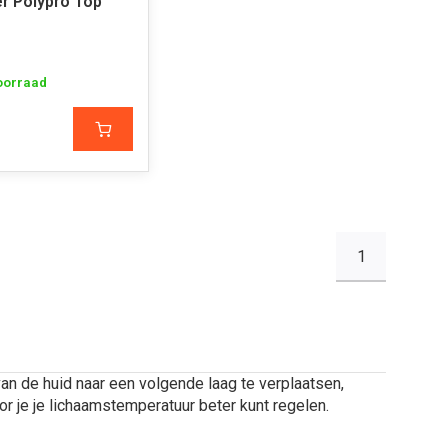
r Polypro Top
oorraad
1
an de huid naar een volgende laag te verplaatsen,
r je je lichaamstemperatuur beter kunt regelen.