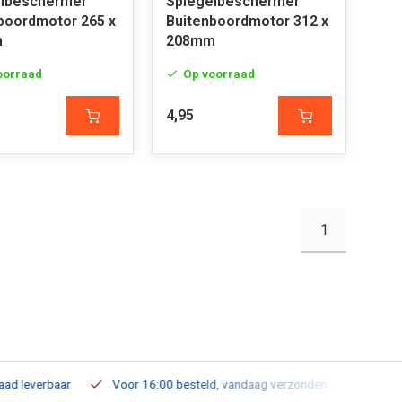
elbeschermer
Spiegelbeschermer
boordmotor 265 x
Buitenboordmotor 312 x
m
208mm
oorraad
Op voorraad
4,95
1
leverbaar
Voor 16:00 besteld, vandaag verzonden
Gratis verz