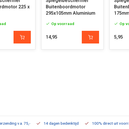
eschermer
Spiegelbeschermer
Spieg
rdmotor 225 x
Buitenboordmotor
Buiten
295x105mm Aluminium
175m
aad
Op voorraad
Op v
14,95
5,95
ding v.a. 75,-
14 dagen bedenktijd
100% direct uit voorraad 