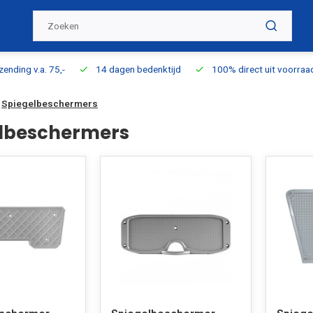
ding v.a. 75,-
14 dagen bedenktijd
100% direct uit voorraad l
Spiegelbeschermers
lbeschermers