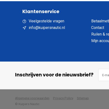
Klantenservice
Veelgestelde vragen
Betaalmet
info@kuipersnautic.nl
Contact
Ruilen & r
Mijn accou
Inschrijven voor de nieuwsbrief?
            Wij slaan cookies 
Algemene voorwaarden
Privacy Policy
Sitemap
© Kuipers Nautic