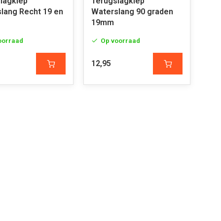
lagklep
Terugslagklep
lang Recht 19 en
Waterslang 90 graden
19mm
oorraad
Op voorraad
12,95