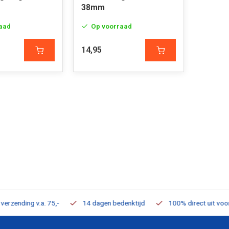
38mm
aad
Op voorraad
14,95
ding v.a. 75,-
14 dagen bedenktijd
100% direct uit voorraad 