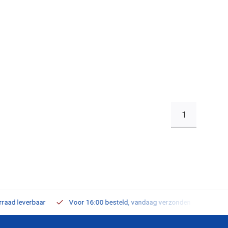
1
leverbaar
Voor 16:00 besteld, vandaag verzonden
Gratis verz