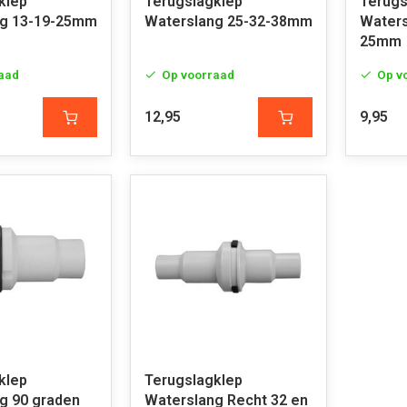
klep
Terugslagklep
Terugs
ng 13-19-25mm
Waterslang 25-32-38mm
Waters
25mm
aad
Op voorraad
Op v
12,95
9,95
klep
Terugslagklep
g 90 graden
Waterslang Recht 32 en