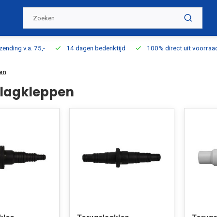
ding v.a. 75,-
14 dagen bedenktijd
100% direct uit voorraad l
en
lagkleppen