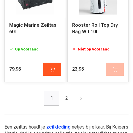
Magic Marine Zeiltas
Rooster Roll Top Dry
60L
Bag Wit 10L
Op voorraad
Niet op voorraad
79,95
23,95
1
2
Een zeiltas houdt je
zeilkleding
netjes bij elkaar. Bij Kuipers