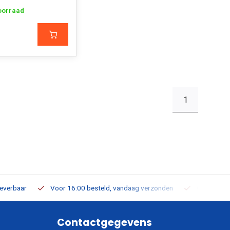
oorraad
1
leverbaar
Voor 16:00 besteld, vandaag verzonden
Gratis verz
Contactgegevens