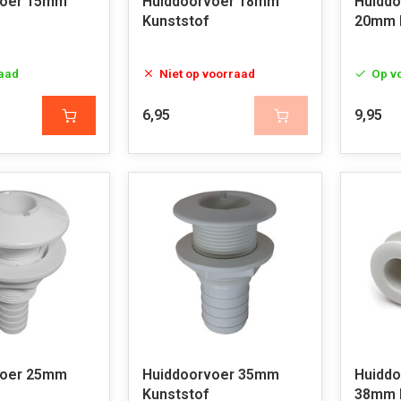
voer 15mm
Huiddoorvoer 18mm
Huiddo
Kunststof
20mm 
aad
Niet op voorraad
Op v
6,95
9,95
voer 25mm
Huiddoorvoer 35mm
Huiddo
Kunststof
38mm 