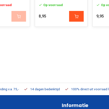
voorraad
Op voorraad
Op v
8,95
9,95
ding v.a. 75,-
14 dagen bedenktijd
100% direct uit voorraad 
Informatie