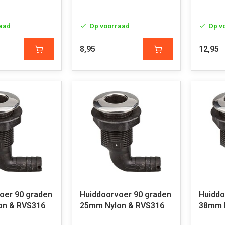
aad
Op voorraad
Op v
8,95
12,95
oer 90 graden
Huiddoorvoer 90 graden
Huiddo
on & RVS316
25mm Nylon & RVS316
38mm 