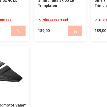
s Sx 40 Lb
Smart Tabs Sx 60 Lb
Smart 
n
Trimplaten
Trimpl
voorraad
Niet op voorraad
Niet
189,00
189,00
rdmotor Vanaf