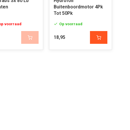
Tabs Sx 80 Lb
Hydrofoil
aten
Buitenboordmotor 4Pk
Tot 50Pk
 op voorraad
Op voorraad
18,95