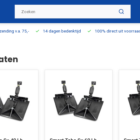
ding v.a. 75,-
14 dagen bedenktijd
100% direct uit voorraad l
aten