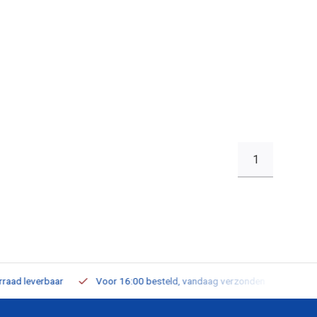
1
leverbaar
Voor 16:00 besteld, vandaag verzonden
Gratis verz