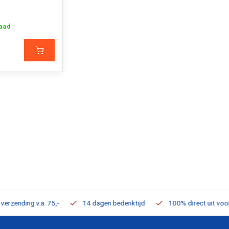
aad
ding v.a. 75,-
14 dagen bedenktijd
100% direct uit voorraad 