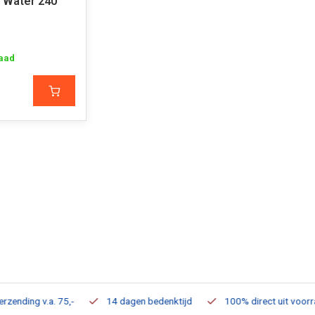
 Water 240
aad
ding v.a. 75,-
14 dagen bedenktijd
100% direct uit voorraad 