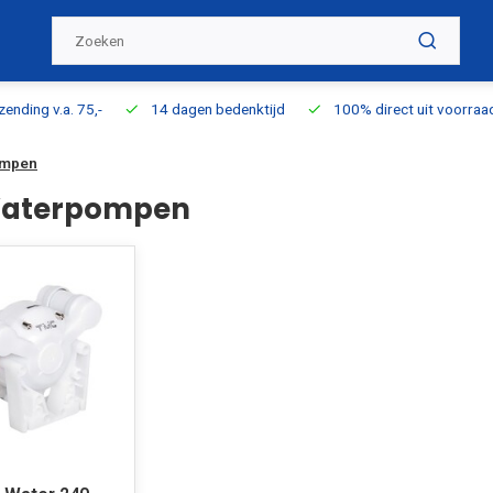
ding v.a. 75,-
14 dagen bedenktijd
100% direct uit voorraad l
ompen
Waterpompen