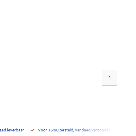
1
leverbaar
Voor 16:00 besteld, vandaag verzonden
Gratis verz