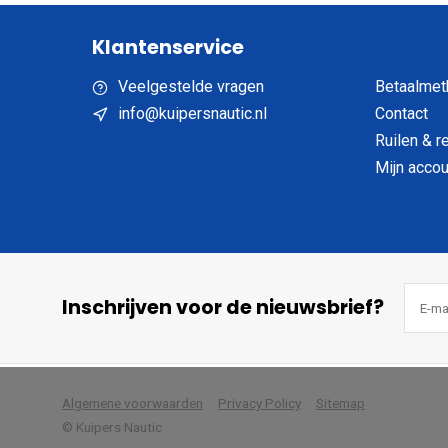
Klantenservice
Veelgestelde vragen
Betaalmet
info@kuipersnautic.nl
Contact
Ruilen & r
Mijn accou
Inschrijven voor de nieuwsbrief?
            Wij slaan cookies 
Algemene voorwaarden
Privacy Policy
Sitemap
© Kuipers Nautic