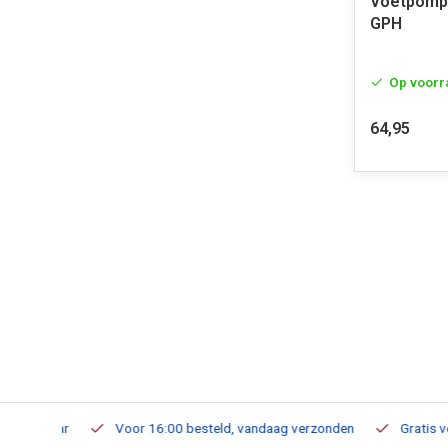
Voetpomp
GPH
Op voorr
64,95
verbaar
Voor 16:00 besteld, vandaag verzonden
Gratis verzen