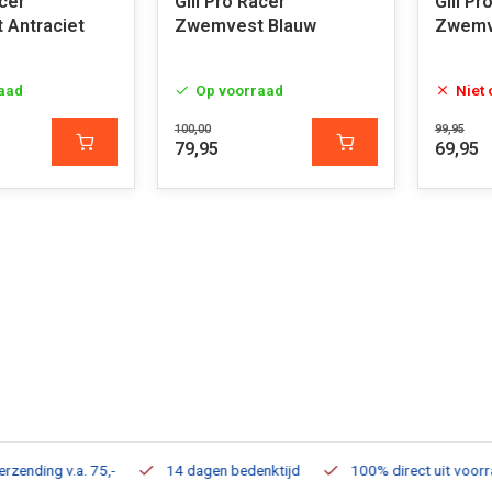
acer
Gill Pro Racer
Gill Pr
Antraciet
Zwemvest Blauw
Zwemv
aad
Op voorraad
Niet
100,00
99,95
79,95
69,95
ding v.a. 75,-
14 dagen bedenktijd
100% direct uit voorraad 