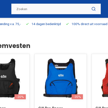
ding v.a. 75,-
14 dagen bedenktijd
100% direct uit voorraad l
wemvesten
-20%
-20%