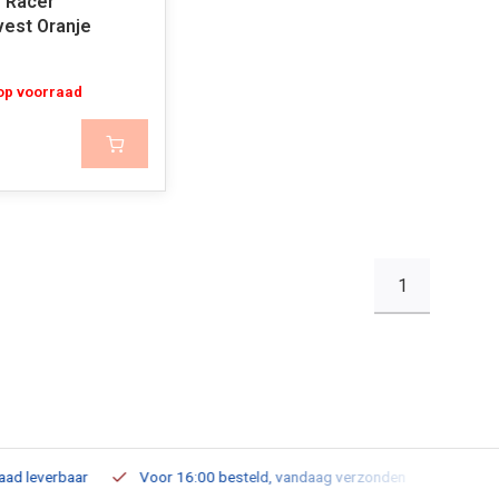
o Racer
est Oranje
 op voorraad
1
leverbaar
Voor 16:00 besteld, vandaag verzonden
Gratis verz