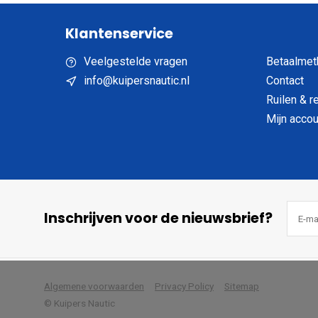
Klantenservice
Veelgestelde vragen
Betaalmet
info@kuipersnautic.nl
Contact
Ruilen & r
Mijn accou
Inschrijven voor de nieuwsbrief?
            Wij slaan cookies 
Algemene voorwaarden
Privacy Policy
Sitemap
© Kuipers Nautic