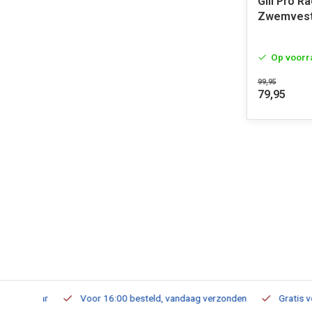
Gill Pro R
Zwemvest 
Op voorr
99,95
79,95
verbaar
Voor 16:00 besteld, vandaag verzonden
Gratis verzen