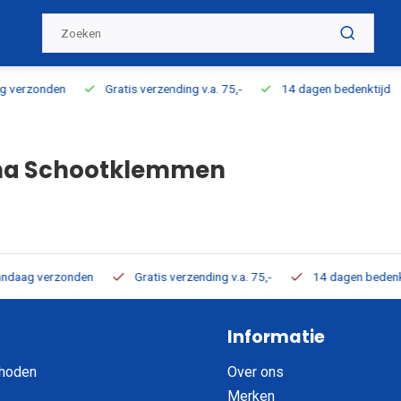
ding v.a. 75,-
14 dagen bedenktijd
100% direct uit voorraad l
na Schootklemmen
ending v.a. 75,-
14 dagen bedenktijd
100% direct uit voorraad
Informatie
hoden
Over ons
Merken