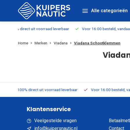
Alle categorieën
everbaar
Voor 16:00 besteld, vandaag verzonden
Gratis verzen
Home
Merken
Viadana
Viadana Schootklemmen
Viada
leverbaar
Voor 16:00 besteld, vandaag verzonden
Gratis verz
Klantenservice
Veelgestelde vragen
Betaalmet
info@kuipersnautic.nl
Contact