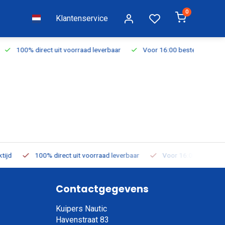
0
Klantenservice
everbaar
Voor 16:00 besteld, vandaag verzonden
Gratis verze
 leverbaar
Voor 16:00 besteld, vandaag verzonden
Gratis ver
Contactgegevens
Kuipers Nautic
Havenstraat 83