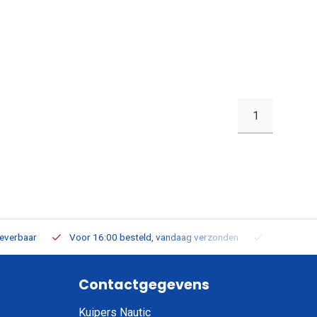
1
leverbaar
Voor 16:00 besteld, vandaag verzonden
Gratis verz
Contactgegevens
Kuipers Nautic