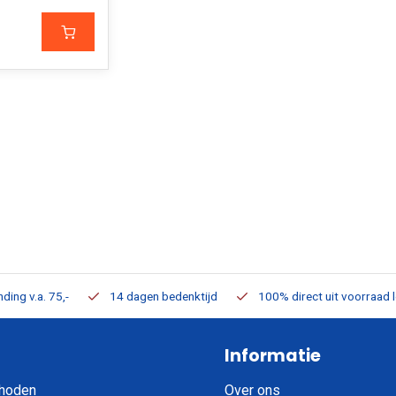
ding v.a. 75,-
14 dagen bedenktijd
100% direct uit voorraad 
Informatie
hoden
Over ons