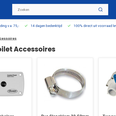
ding v.a. 75,-
14 dagen bedenktijd
100% direct uit voorraad l
ccessoires
ilet Accessoires