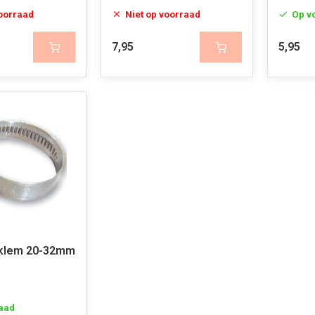
voorraad
Niet op voorraad
Op v
7,95
5,95
gklem 20-32mm
aad