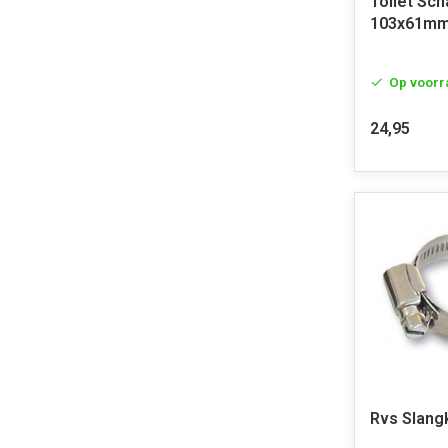
Toilet Sch
103x61mm 
Op voorr
24,95
Rvs Slan