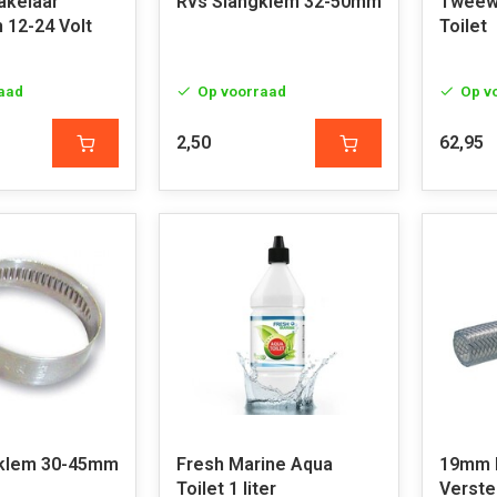
akelaar
Rvs Slangklem 32-50mm
Tweew
12-24 Volt
Toilet
aad
Op voorraad
Op v
2,50
62,95
gklem 30-45mm
Fresh Marine Aqua
19mm 
Toilet 1 liter
Verste