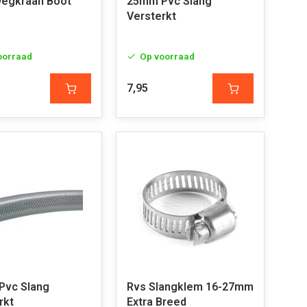
egkraan Boot
25mm Pvc Slang
Versterkt
oorraad
Op voorraad
7,95
Pvc Slang
Rvs Slangklem 16-27mm
rkt
Extra Breed