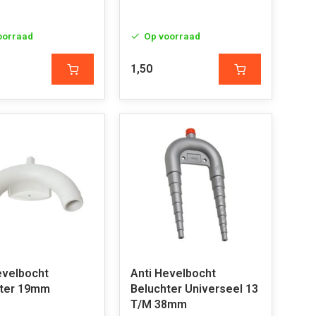
oorraad
Op voorraad
1,50
evelbocht
Anti Hevelbocht
hter 19mm
Beluchter Universeel 13
T/M 38mm