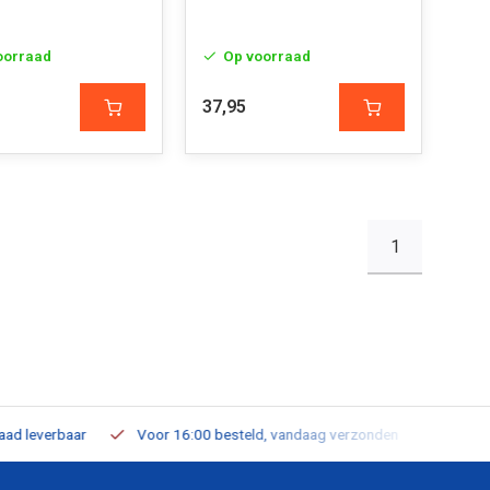
oorraad
Op voorraad
37,95
1
leverbaar
Voor 16:00 besteld, vandaag verzonden
Gratis verz