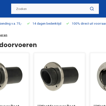
ding v.a. 75,-
14 dagen bedenktijd
100% direct uit voorraad l
oeren
tdoorvoeren