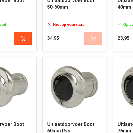
orvoer Boot
Uitlaatdoorvoer Boot
Uitlaa
50-60mm
40mm 
aad
Niet op voorraad
Op v
34,95
23,95
orvoer Boot
Uitlaatdoorvoer Boot
Uitlaa
60mm Rvs
76mm 