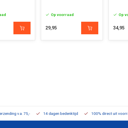
aad
Op voorraad
Op v
29,95
34,95
ding v.a. 75,-
14 dagen bedenktijd
100% direct uit voorraad 