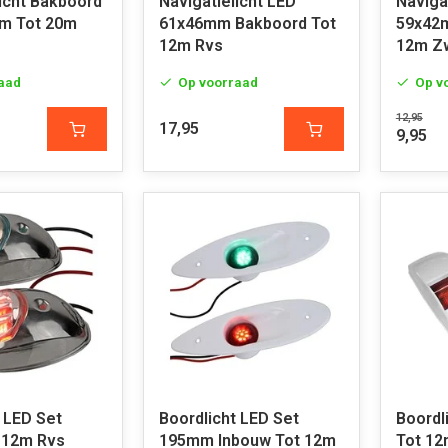
icht Bakboord
Navigatielicht LED
Naviga
m Tot 20m
61x46mm Bakboord Tot
59x42
12m Rvs
12m Z
aad
Op voorraad
Op v
12,95
17,95
9,95
 LED Set
Boordlicht LED Set
Boordl
 12m Rvs
195mm Inbouw Tot 12m
Tot 12