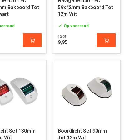
tielicht LED
Navigatielicht LED
mm Bakboord Tot
59x42mm Bakboord Tot
wart
12m Wit
oorraad
Op voorraad
12,95
9,95
icht Set 130mm
Boordlicht Set 90mm
m Wit
Tot 12m Wit