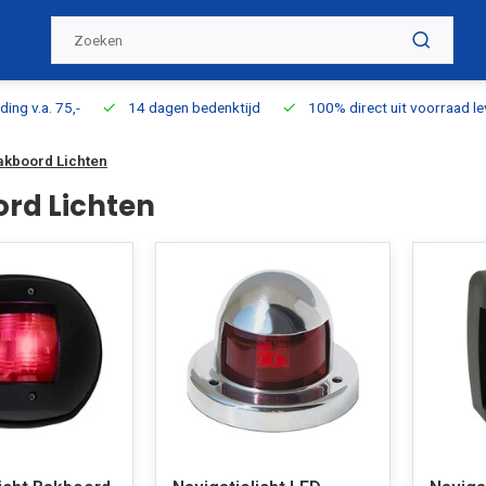
ding v.a. 75,-
14 dagen bedenktijd
100% direct uit voorraad l
akboord Lichten
rd Lichten