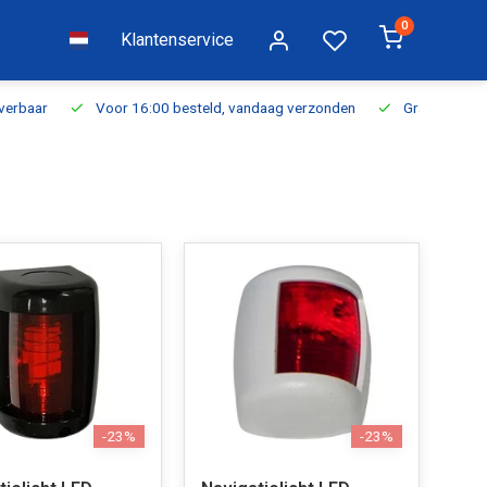
0
Klantenservice
everbaar
Voor 16:00 besteld, vandaag verzonden
Gratis verzen
-23%
-23%