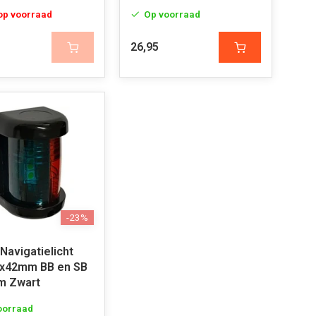
 op voorraad
Op voorraad
26,95
-23%
Navigatielicht
9x42mm BB en SB
m Zwart
oorraad