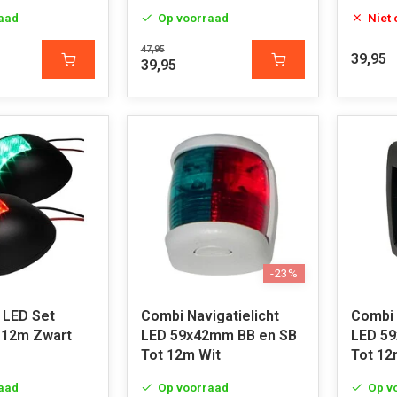
aad
Op voorraad
Niet
47,95
39,95
39,95
-23%
 LED Set
Combi Navigatielicht
Combi 
 12m Zwart
LED 59x42mm BB en SB
LED 5
Tot 12m Wit
Tot 12
aad
Op voorraad
Op v