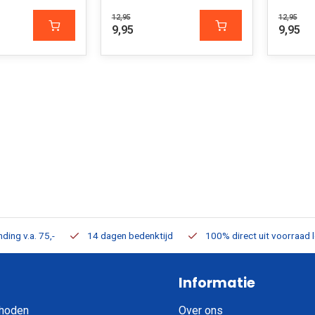
12,95
12,95
9,95
9,95
ding v.a. 75,-
14 dagen bedenktijd
100% direct uit voorraad 
Informatie
hoden
Over ons