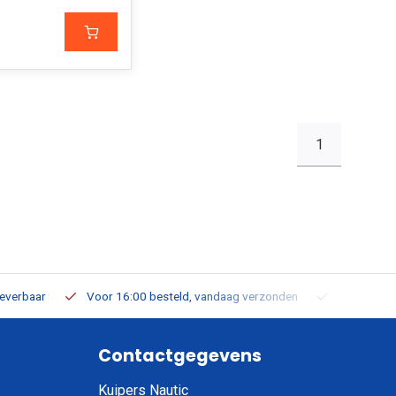
1
leverbaar
Voor 16:00 besteld, vandaag verzonden
Gratis verz
Contactgegevens
Kuipers Nautic