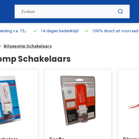
ding v.a. 75,-
14 dagen bedenktijd
100% direct uit voorraad l
Bilgepomp Schakelaars
omp Schakelaars