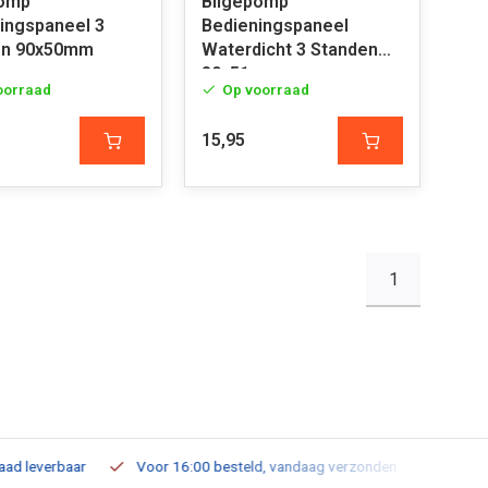
pomp
Bilgepomp
ingspaneel 3
Bedieningspaneel
en 90x50mm
Waterdicht 3 Standen
89x51mm
oorraad
Op voorraad
15,95
1
leverbaar
Voor 16:00 besteld, vandaag verzonden
Gratis verz