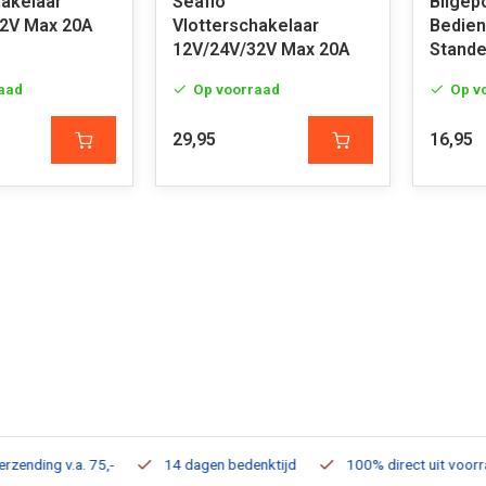
hakelaar
Seaflo
Bilge
2V Max 20A
Vlotterschakelaar
Bedien
12V/24V/32V Max 20A
Stand
aad
Op voorraad
Op v
29,95
16,95
ding v.a. 75,-
14 dagen bedenktijd
100% direct uit voorraad 