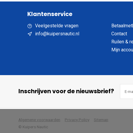
Klantenservice
Veelgestelde vragen
Betaalmet
info@kuipersnautic.nl
Contact
Ruilen & r
Mijn accou
Inschrijven voor de nieuwsbrief?
            Wij slaan cookies 
Algemene voorwaarden
Privacy Policy
Sitemap
© Kuipers Nautic