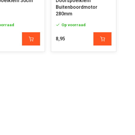
poelklem 30cm
Doorspoelklem
Buitenboordmotor
280mm
oorraad
Op voorraad
8,95