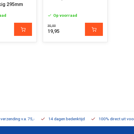
kig 295mm
aad
Op voorraad
35,00
19,95
ding v.a. 75,-
14 dagen bedenktijd
100% direct uit voorraad 