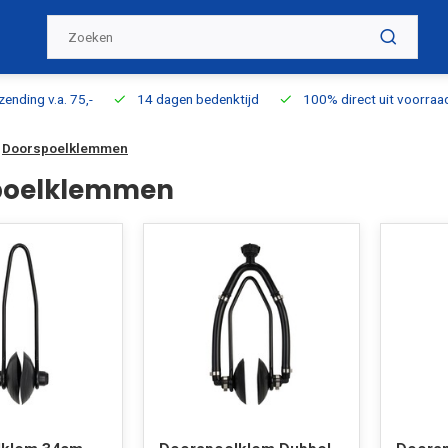
ding v.a. 75,-
14 dagen bedenktijd
100% direct uit voorraad l
Doorspoelklemmen
poelklemmen