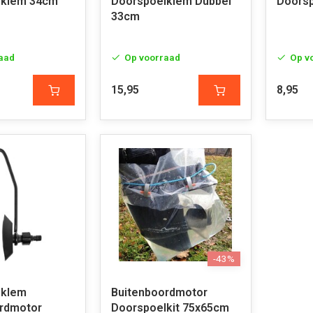
lklem 34cm
Doorspoelklem Dubbel
Doors
33cm
aad
Op voorraad
Op v
15,95
8,95
-43%
lklem
Buitenboordmotor
rdmotor
Doorspoelkit 75x65cm