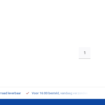
1
leverbaar
Voor 16:00 besteld, vandaag verzonden
Gratis verz