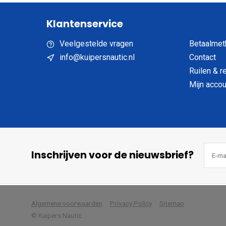
Klantenservice
Veelgestelde vragen
Betaalmet
info@kuipersnautic.nl
Contact
Ruilen & r
Mijn accou
Inschrijven voor de nieuwsbrief?
            Wij slaan cookies 
Algemene voorwaarden
Privacy Policy
Sitemap
© Kuipers Nautic