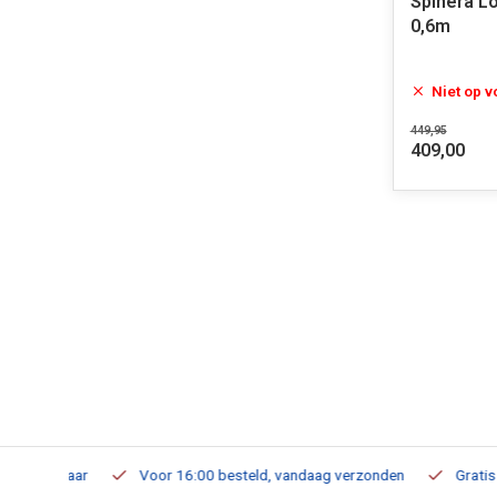
Spinera Lo
0,6m
Niet op 
449,95
409,00
verbaar
Voor 16:00 besteld, vandaag verzonden
Gratis verzen