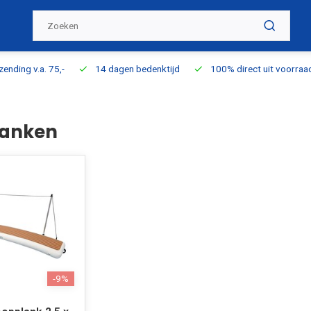
ding v.a. 75,-
14 dagen bedenktijd
100% direct uit voorraad l
lanken
-9%