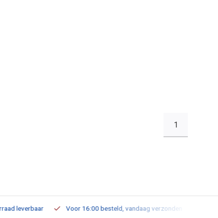
1
leverbaar
Voor 16:00 besteld, vandaag verzonden
Gratis verz