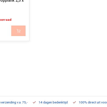
opplank 2,5 x
voorraad
ding v.a. 75,-
14 dagen bedenktijd
100% direct uit voorraad 