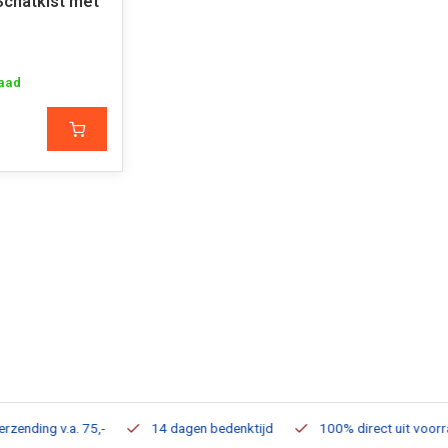
Schatkist met
aad
ding v.a. 75,-
14 dagen bedenktijd
100% direct uit voorraad 