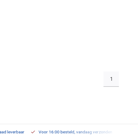
1
leverbaar
Voor 16:00 besteld, vandaag verzonden
Gratis verz