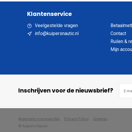
Klantenservice
Veelgestelde vragen
Betaalmet
info@kuipersnautic.nl
Contact
Ruilen & r
Mijn accou
Inschrijven voor de nieuwsbrief?
            Wij slaan cookies 
Algemene voorwaarden
Privacy Policy
Sitemap
© Kuipers Nautic