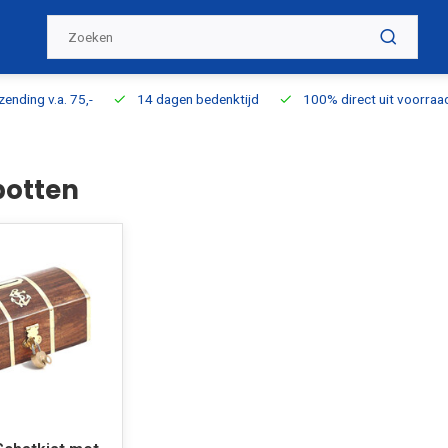
ding v.a. 75,-
14 dagen bedenktijd
100% direct uit voorraad l
otten