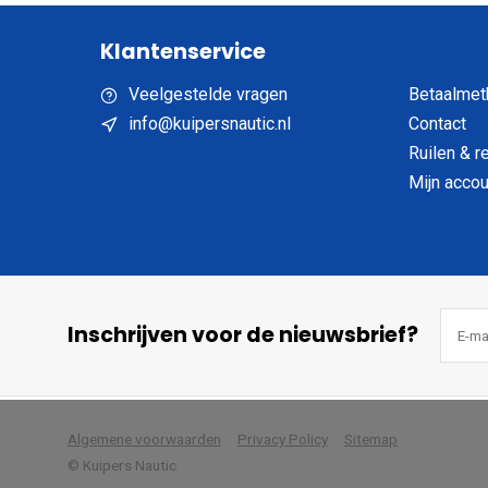
Klantenservice
Veelgestelde vragen
Betaalmet
info@kuipersnautic.nl
Contact
Ruilen & r
Mijn accou
Inschrijven voor de nieuwsbrief?
            Wij slaan cookies 
Algemene voorwaarden
Privacy Policy
Sitemap
© Kuipers Nautic