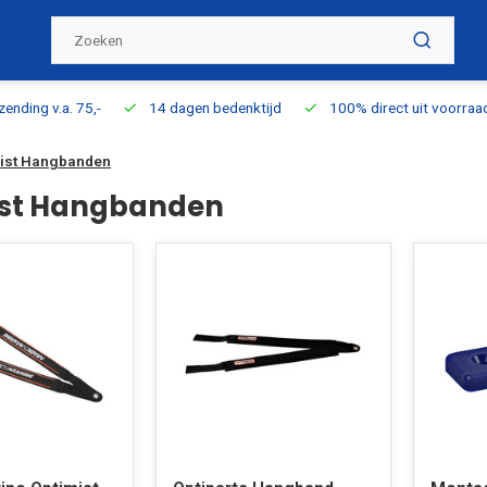
ding v.a. 75,-
14 dagen bedenktijd
100% direct uit voorraad l
ist Hangbanden
ist Hangbanden