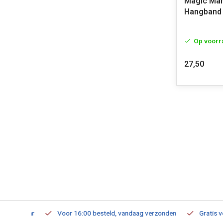
Magic Mar
Hangband
Op voorr
27,50
verbaar
Voor 16:00 besteld, vandaag verzonden
Gratis verzen