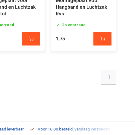
eplaat voor
Montageplaat voor
nd en Luchtzak
Hangband en Luchtzak
tof
Rvs
oorraad
Op voorraad
1,75
1
leverbaar
Voor 16:00 besteld, vandaag verzonden
Gratis verz