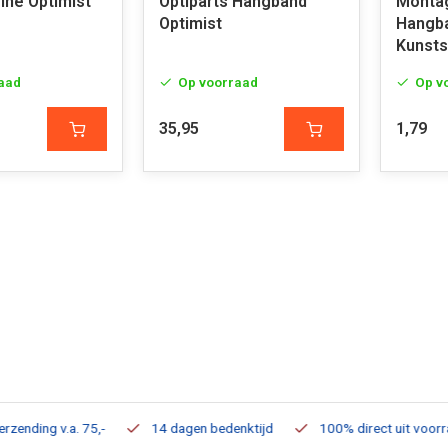
ine Optimist
Optiparts Hangband
Montag
Optimist
Hangba
Kunsts
aad
Op voorraad
Op v
35,95
1,79
ding v.a. 75,-
14 dagen bedenktijd
100% direct uit voorraad 