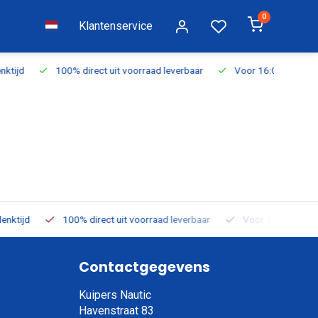
0
Klantenservice
d leverbaar
Voor 16:00 besteld, vandaag verzonden
Gratis ver
ad leverbaar
Voor 16:00 besteld, vandaag verzonden
Gratis v
Contactgegevens
Kuipers Nautic
Havenstraat 83