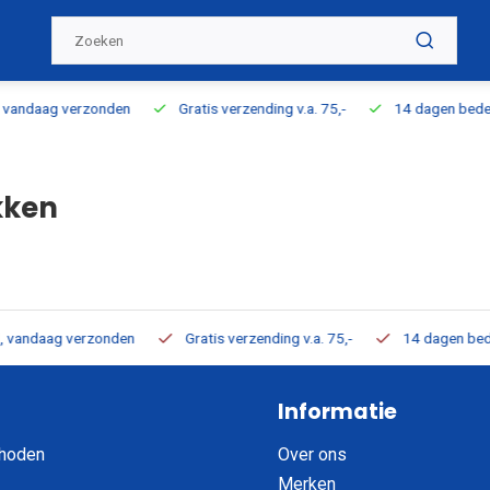
zending v.a. 75,-
14 dagen bedenktijd
100% direct uit voorraa
kken
rzending v.a. 75,-
14 dagen bedenktijd
100% direct uit voorra
Informatie
hoden
Over ons
Merken