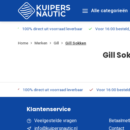
Alle categorieën
 leverbaar
Voor 16:00 besteld, vandaag verzonden
Gratis ver
Home
Merken
Gill
Gill Sokken
Gill So
 leverbaar
Voor 16:00 besteld, vandaag verzonden
Gratis ve
Klantenservice
Veelgestelde vragen
Betaalmet
info@kuipersnautic.nl
Contact