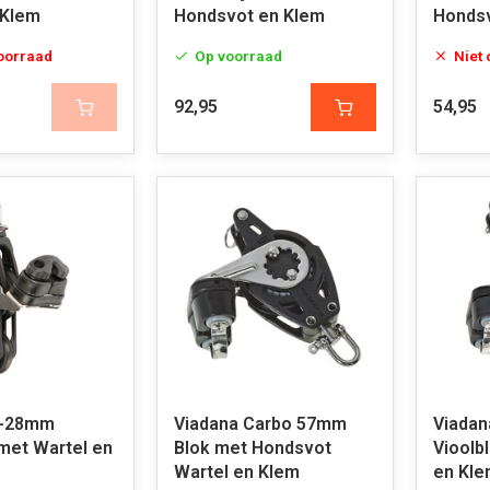
 Klem
Hondsvot en Klem
Hondsv
voorraad
Op voorraad
Niet
92,95
54,95
5-28mm
Viadana Carbo 57mm
Viadan
 met Wartel en
Blok met Hondsvot
Vioolb
Wartel en Klem
en Kl