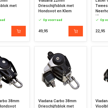
22mm
Viadana 22mm
Laser 
sblok met
Drieschijfsblok met
Tweesc
Hondsvot en Klem
Neerho
Klem
aad
Op voorraad
Op v
49,95
22,95
Carbo 38mm
Viadana Carbo 38mm
Viada
Hondsvot
Drieschijfsblok met
Vioolb