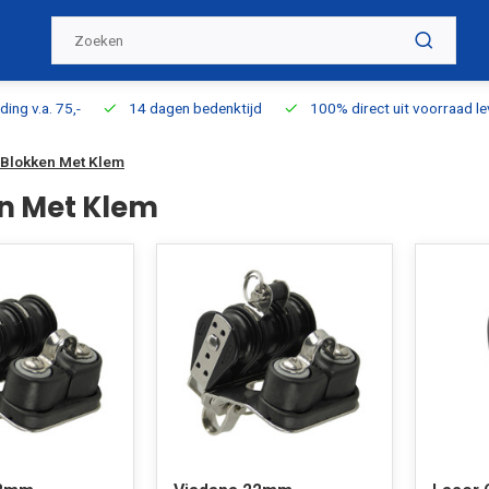
ding v.a. 75,-
14 dagen bedenktijd
100% direct uit voorraad l
Blokken Met Klem
n Met Klem