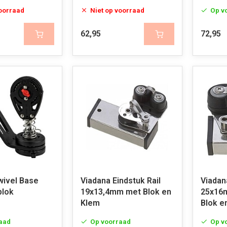
voorraad
Niet op voorraad
Op v
62,95
72,95
wivel Base
Viadana Eindstuk Rail
Viadan
blok
19x13,4mm met Blok en
25x16
Klem
Blok e
aad
Op voorraad
Op v