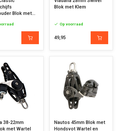
Classic
Viadana 28mm Swivel
hijfs
Blok met Klem
uder Blok met
oorraad
Op voorraad
49,95
na 38-22mm
Nautos 45mm Blok met
lok met Wartel
Hondsvot Wartel en