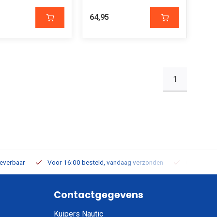
64,95
1
leverbaar
Voor 16:00 besteld, vandaag verzonden
Gratis verz
Contactgegevens
Kuipers Nautic