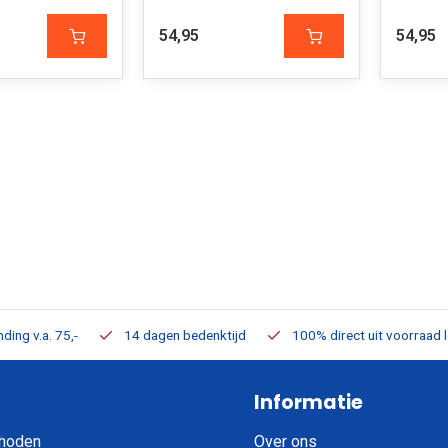
54,95
54,95
ding v.a. 75,-
14 dagen bedenktijd
100% direct uit voorraad 
Informatie
hoden
Over ons