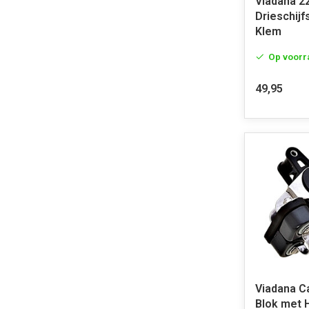
Viadana 
Drieschijf
Klem
Op voorr
49,95
Viadana 
Blok met 