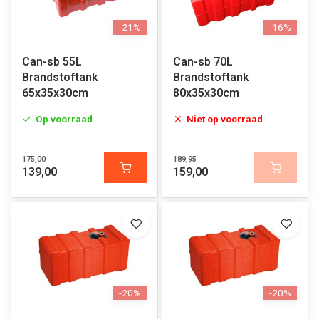
-21%
-16%
Can-sb 55L
Can-sb 70L
Brandstoftank
Brandstoftank
65x35x30cm
80x35x30cm
Op voorraad
Niet op voorraad
175,00
189,95
139,00
159,00
-20%
-20%