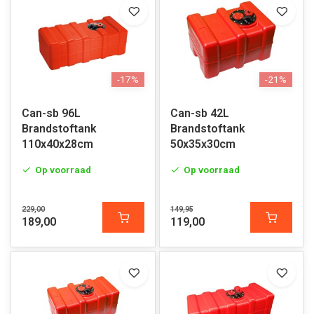
-17%
-21%
Can-sb 96L
Can-sb 42L
Brandstoftank
Brandstoftank
110x40x28cm
50x35x30cm
Op voorraad
Op voorraad
229,00
149,95
189,00
119,00