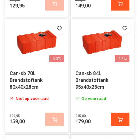
168,95
189,95
129,95
149,00
-20%
-17%
Can-sb 70L
Can-sb 84L
Brandstoftank
Brandstoftank
80x40x28cm
95x40x28cm
Niet op voorraad
Op voorraad
199,95
215,00
159,00
179,00