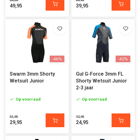
69,00
89,95
49,95
39,95
-46%
-42%
Swarm 3mm Shorty
Gul G-Force 3mm FL
Wetsuit Junior
Shorty Wetsuit Junior
2-3 jaar
Op voorraad
Op voorraad
55,95
42,95
29,95
24,95