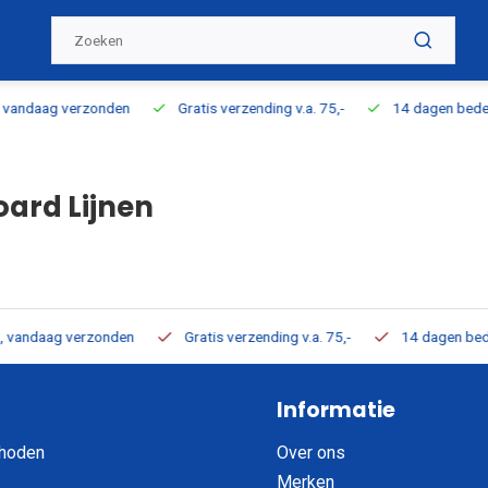
zending v.a. 75,-
14 dagen bedenktijd
100% direct uit voorraa
ard Lijnen
rzending v.a. 75,-
14 dagen bedenktijd
100% direct uit voorra
Informatie
hoden
Over ons
Merken