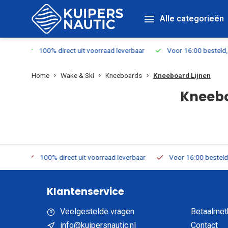
Alle categorieën
 leverbaar
Voor 16:00 besteld, vandaag verzonden
Gratis ver
Home
Wake & Ski
Kneeboards
Kneeboard Lijnen
Kneebo
 leverbaar
Voor 16:00 besteld, vandaag verzonden
Gratis ve
Klantenservice
Veelgestelde vragen
Betaalmet
info@kuipersnautic.nl
Contact