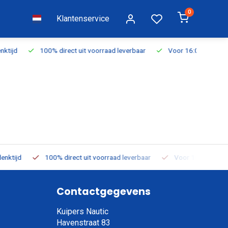
0
Klantenservice
d leverbaar
Voor 16:00 besteld, vandaag verzonden
Gratis ver
ad leverbaar
Voor 16:00 besteld, vandaag verzonden
Gratis v
Contactgegevens
Kuipers Nautic
Havenstraat 83