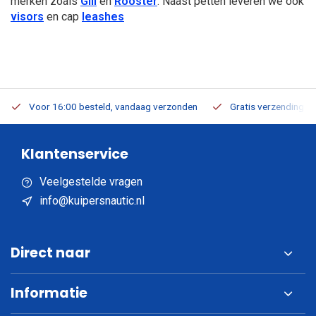
merken zoals
Gill
en
Rooster
. Naast petten leveren we ook
visors
en cap
leashes
Voor 16:00 besteld, vandaag verzonden
Gratis verzending v.a
Klantenservice
Veelgestelde vragen
info@kuipersnautic.nl
Direct naar
Informatie