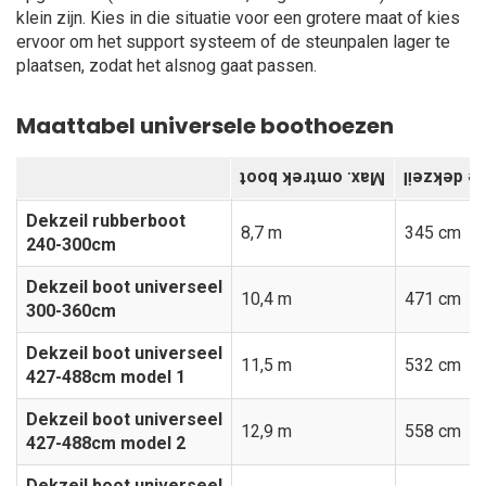
klein zijn. Kies in die situatie voor een grotere maat of kies
ervoor om het support systeem of de steunpalen lager te
plaatsen, zodat het alsnog gaat passen.
Maattabel universele boothoezen
Max. omtrek boot
Lengte de
Dekzeil rubberboot
8,7 m
345 cm
240-300cm
Dekzeil boot universeel
10,4 m
471 cm
300-360cm
Dekzeil boot universeel
11,5 m
532 cm
427-488cm model 1
Dekzeil boot universeel
12,9 m
558 cm
427-488cm model 2
Dekzeil boot universeel