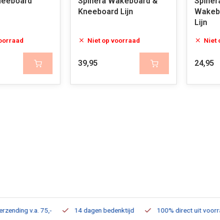
neeboard
Spinera Wakeboard &
Spiner
Kneeboard Lijn
Wakeb
Lijn
voorraad
Niet op voorraad
Niet
39,95
24,95
ding v.a. 75,-
14 dagen bedenktijd
100% direct uit voorraad 