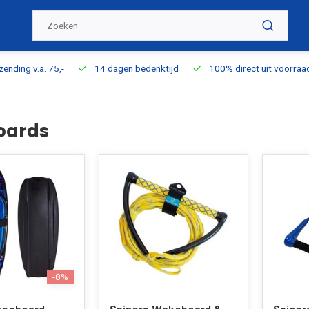
ding v.a. 75,-
14 dagen bedenktijd
100% direct uit voorraad l
oards
-8%