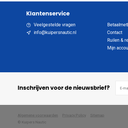
Klantenservice
Veelgestelde vragen
Betaalmet
info@kuipersnautic.nl
Contact
Ruilen & r
Mijn accou
Inschrijven voor de nieuwsbrief?
            Wij slaan cookies 
Algemene voorwaarden
Privacy Policy
Sitemap
© Kuipers Nautic