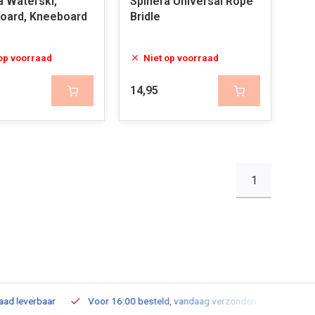
a Waterski,
Spinera Universal Rope
oard, Kneeboard
Bridle
 op voorraad
Niet op voorraad
14,95
1
leverbaar
Voor 16:00 besteld, vandaag verzonden
Gratis verz