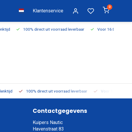
0
Klantenservice
d leverbaar
Voor 16:00 besteld, vandaag verzonden
Gratis ver
ad leverbaar
Voor 16:00 besteld, vandaag verzonden
Gratis v
Contactgegevens
Kuipers Nautic
Havenstraat 83