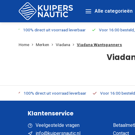
Alle categorieën
 leverbaar
Voor 16:00 besteld, vandaag verzonden
Gratis ver
Home
Merken
Viadana
Viadana Wantspanners
Viada
 leverbaar
Voor 16:00 besteld, vandaag verzonden
Gratis ve
Klantenservice
Veelgestelde vragen
Betaalmet
info@kuipersnautic.nl
Contact