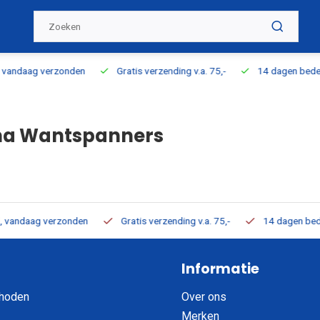
zending v.a. 75,-
14 dagen bedenktijd
100% direct uit voorraa
na Wantspanners
rzending v.a. 75,-
14 dagen bedenktijd
100% direct uit voorra
Informatie
hoden
Over ons
Merken