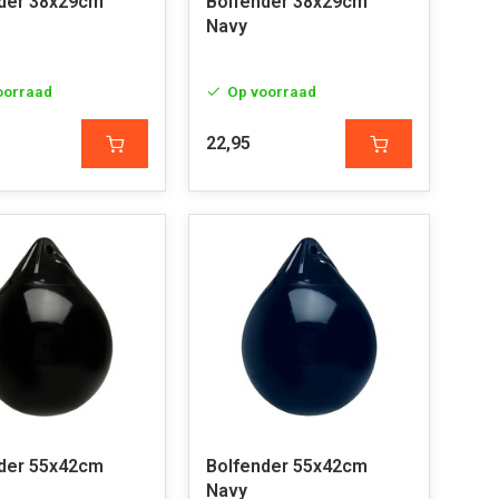
der 38x29cm
Bolfender 38x29cm
Navy
oorraad
Op voorraad
22,95
der 55x42cm
Bolfender 55x42cm
Navy