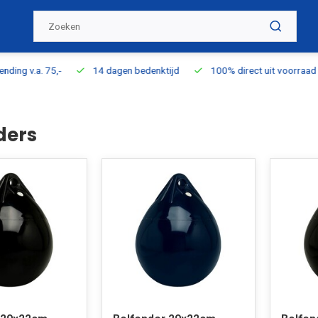
ding v.a. 75,-
14 dagen bedenktijd
100% direct uit voorraad l
ders