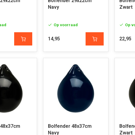
 29x22cm
Bolfender 29x22cm
Bolfen
Navy
Zwart
aad
Op voorraad
Op v
14,95
22,95
 48x37cm
Bolfender 48x37cm
Bolfen
Navy
Zwart