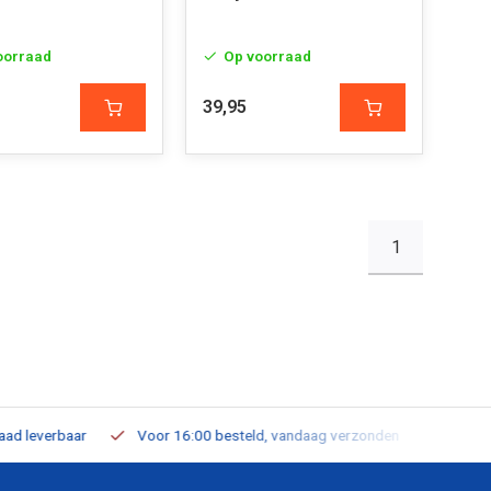
oorraad
Op voorraad
39,95
1
leverbaar
Voor 16:00 besteld, vandaag verzonden
Gratis verz