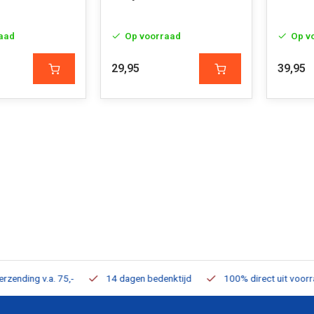
aad
Op voorraad
Op v
29,95
39,95
ding v.a. 75,-
14 dagen bedenktijd
100% direct uit voorraad 