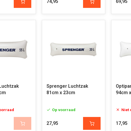
74,95
69,95
Luchtzak
Sprenger Luchtzak
Optipa
2cm
81cm x 23cm
94cm 
voorraad
Op voorraad
Niet
27,95
17,95