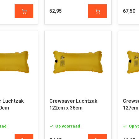
52,95
67,50
 Luchtzak
Crewsaver Luchtzak
Crewsa
20cm
122cm x 36cm
127cm
aad
Op voorraad
Op v