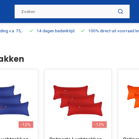
ding v.a. 75,-
14 dagen bedenktijd
100% direct uit voorraad l
akken
-12%
-12%