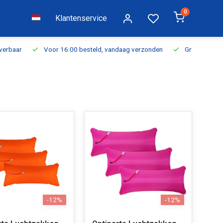
0
Klantenservice
everbaar
Voor 16:00 besteld, vandaag verzonden
Gratis verzen
-12%
-12%