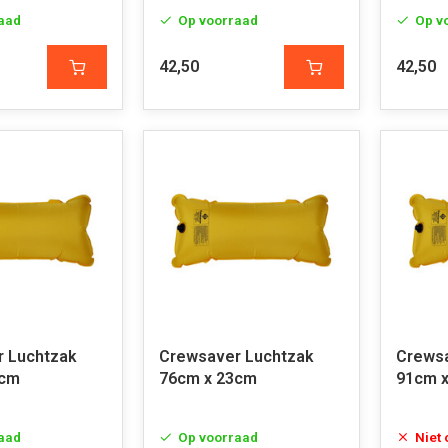
aad
Op voorraad
Op v
42,50
42,50
 Luchtzak
Crewsaver Luchtzak
Crewsa
8cm
76cm x 23cm
91cm 
aad
Op voorraad
Niet