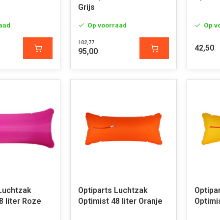
Grijs
aad
Op voorraad
Op v
102,77
42,50
95,00
 Luchtzak
Optiparts Luchtzak
Optipa
8 liter Roze
Optimist 48 liter Oranje
Optimis