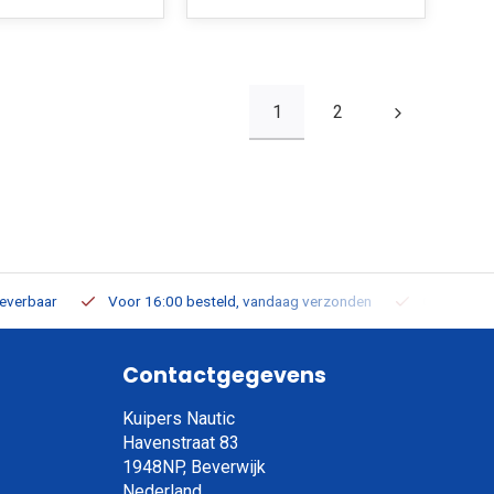
1
2
leverbaar
Voor 16:00 besteld, vandaag verzonden
Gratis verz
Contactgegevens
Kuipers Nautic
Havenstraat 83
1948NP, Beverwijk
Nederland