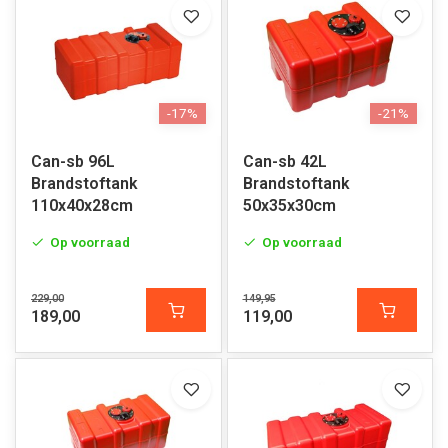
-17%
-21%
Can-sb 96L
Can-sb 42L
Brandstoftank
Brandstoftank
110x40x28cm
50x35x30cm
Op voorraad
Op voorraad
229,00
149,95
189,00
119,00