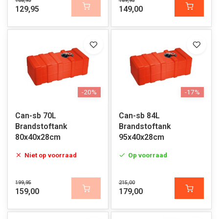
168,95
189,95
129,95
149,00
-20%
-17%
Can-sb 70L
Can-sb 84L
Brandstoftank
Brandstoftank
80x40x28cm
95x40x28cm
Niet op voorraad
Op voorraad
199,95
215,00
159,00
179,00