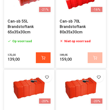
-21%
-16%
Can-sb 55L
Can-sb 70L
Brandstoftank
Brandstoftank
65x35x30cm
80x35x30cm
Op voorraad
Niet op voorraad
175,00
189,95
139,00
159,00
-20%
-20%