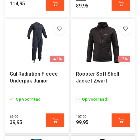
114,95
114,95
89,95
-42%
-7%
Gul Radiation Fleece
Rooster Soft Shell
Onderpak Junior
Jacket Zwart
Op voorraad
Op voorraad
69,00
107,00
39,95
99,95