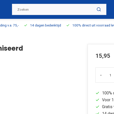
ding v.a. 75,-
14 dagen bedenktijd
100% direct uit voorraad l
niseerd
15,95
-
100% d
Voor 1
Gratis 
14 dag