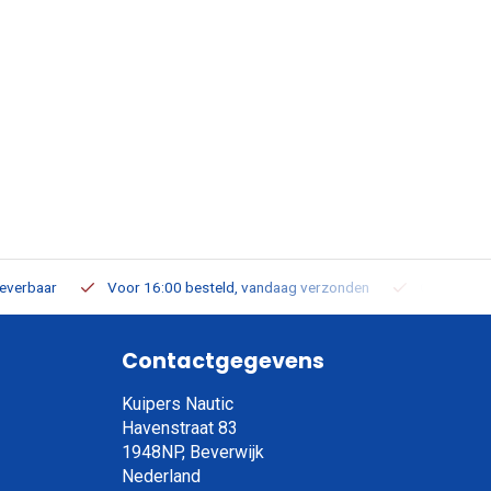
leverbaar
Voor 16:00 besteld, vandaag verzonden
Gratis verz
Contactgegevens
Kuipers Nautic
Havenstraat 83
1948NP, Beverwijk
Nederland