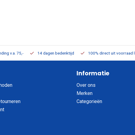
ding v.a. 75,-
14 dagen bedenktijd
100% direct uit voorraad 
Informatie
hoden
Over ons
Merken
etourneren
Categorieën
nt