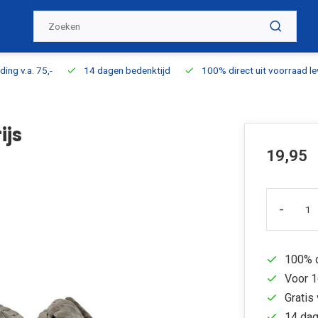
ding v.a. 75,-
14 dagen bedenktijd
100% direct uit voorraad l
ijs
19,95
-
100% d
Voor 1
Gratis 
14 dag