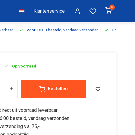
0
Klantenservice
everbaar
Voor 16:00 besteld, vandaag verzonden
Gratis verzen
Op voorraad
+
Bestellen
irect uit voorraad leverbaar
6:00 besteld, vandaag verzonden
verzending v.a. 75,-
en bedenktijd