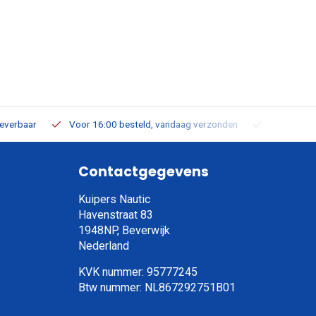
leverbaar
Voor 16:00 besteld, vandaag verzonden
Gratis verz
Contactgegevens
Kuipers Nautic
Havenstraat 83
1948NP, Beverwijk
Nederland
KVK nummer: 95777245
Btw nummer: NL867292751B01