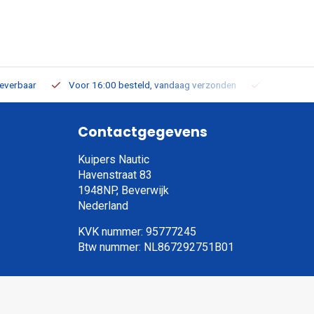
leverbaar
Voor 16:00 besteld, vandaag verzonden
Gratis verz
Contactgegevens
Kuipers Nautic
Havenstraat 83
1948NP, Beverwijk
Nederland
KVK nummer: 95777245
Btw nummer: NL867292751B01