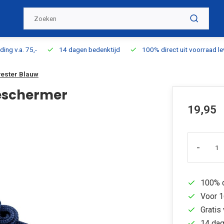
ding v.a. 75,-
14 dagen bedenktijd
100% direct uit voorraad l
ester Blauw
eschermer
19,95
-
100% d
Voor 1
Gratis 
14 dag