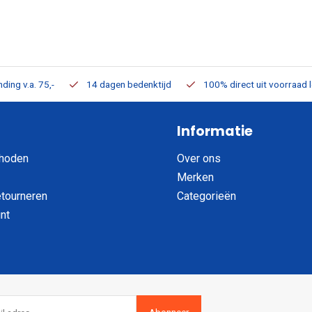
ding v.a. 75,-
14 dagen bedenktijd
100% direct uit voorraad 
Informatie
hoden
Over ons
Merken
etourneren
Categorieën
nt