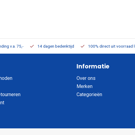
ding v.a. 75,-
14 dagen bedenktijd
100% direct uit voorraad 
Informatie
hoden
Over ons
Merken
etourneren
Categorieën
nt