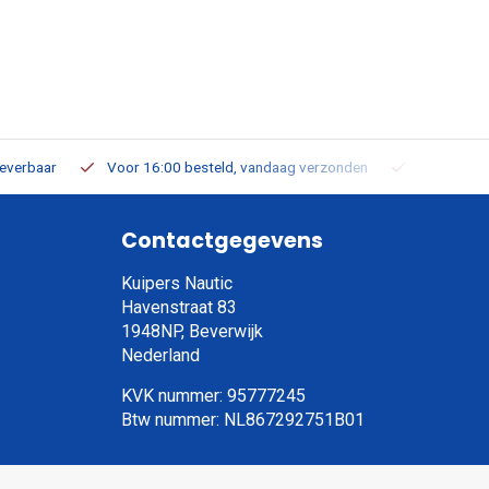
leverbaar
Voor 16:00 besteld, vandaag verzonden
Gratis verz
Contactgegevens
Kuipers Nautic
Havenstraat 83
1948NP, Beverwijk
Nederland
KVK nummer: 95777245
Btw nummer: NL867292751B01