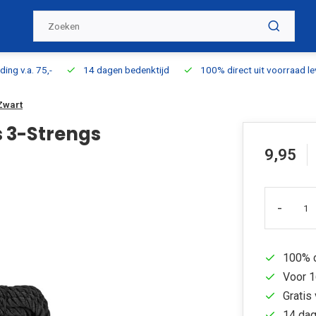
ding v.a. 75,-
14 dagen bedenktijd
100% direct uit voorraad l
Zwart
 3-Strengs
9,95
-
100% d
Voor 1
Gratis 
14 dag