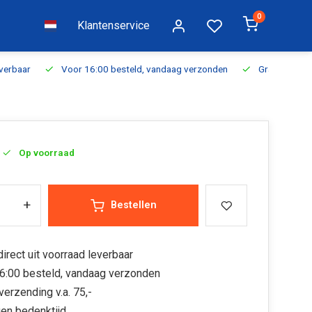
0
Klantenservice
everbaar
Voor 16:00 besteld, vandaag verzonden
Gratis verzen
Op voorraad
+
Bestellen
irect uit voorraad leverbaar
6:00 besteld, vandaag verzonden
verzending v.a. 75,-
en bedenktijd