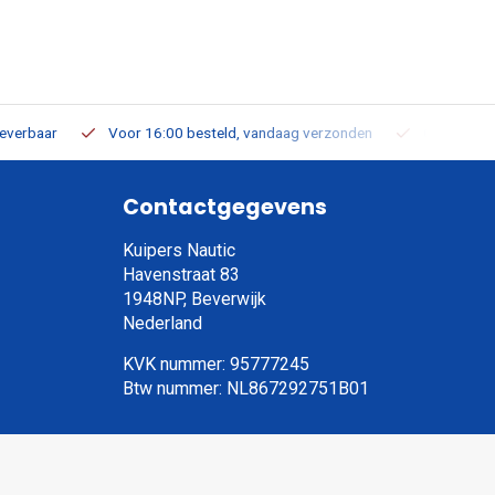
leverbaar
Voor 16:00 besteld, vandaag verzonden
Gratis verz
Contactgegevens
Kuipers Nautic
Havenstraat 83
1948NP, Beverwijk
Nederland
KVK nummer: 95777245
Btw nummer: NL867292751B01