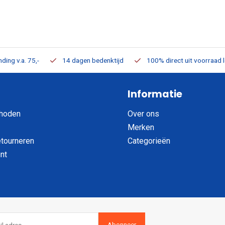
ding v.a. 75,-
14 dagen bedenktijd
100% direct uit voorraad 
Informatie
hoden
Over ons
Merken
etourneren
Categorieën
nt
Abonneer