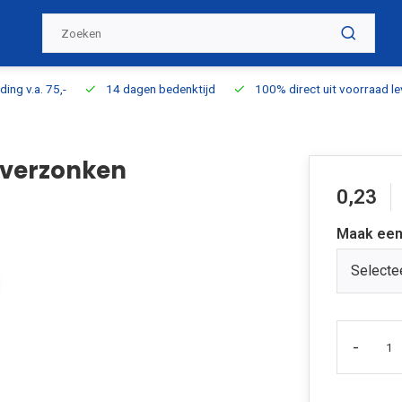
ding v.a. 75,-
14 dagen bedenktijd
100% direct uit voorraad l
tverzonken
0,23
Maak een
Selecte
-