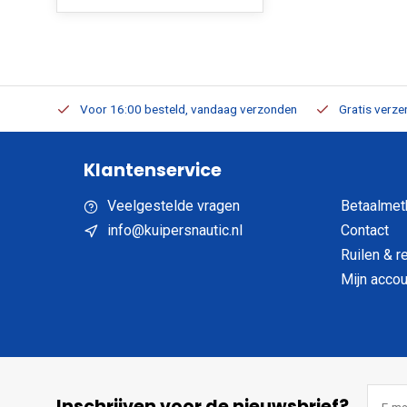
verbaar
Voor 16:00 besteld, vandaag verzonden
Gratis verzen
Klantenservice
Veelgestelde vragen
Betaalmet
info@kuipersnautic.nl
Contact
Ruilen & r
Mijn accou
Inschrijven voor de nieuwsbrief?